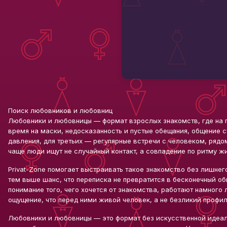
Поиск любовников и любовниц
Любовники и любовницы — формат взрослых знакомств, где на п
время на маски, недосказанность и пустые обещания, общение с
давления, для третьих — регулярные встречи с человеком, рядо
чаще люди ищут не случайный контакт, а совпадение по ритму ж
Privat-Zone помогает выстраивать такое знакомство без лишнег
тем выше шанс, что переписка не превратится в бесконечный об
понимание того, чего хочется от знакомства, работают намного 
ощущение, что перед ними живой человек, а не безликий профил
Любовники и любовницы — это формат без искусственной идеал