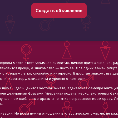
Создать объявление
ервом месте стоят взаимная симпатия, личное притяжение, конфиде
тановится проще, а знакомство — честнее. Для одних важен флирт
м с которым легко, спокойно и интересно. Взрослые знакомства да
изни, характеру, ожиданиям и уровню открытости.
о шума. Здесь ценится честная анкета, адекватная самопрезентаци
мен дежурными фразами. Уверенная подача, несколько точных факт
лучше, чем шаблонные фразы и попытка понравиться всем сразу. Лю
ь.
изации. Не всем нужны отношения в классическом смысле, не каж